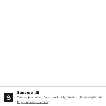
Sanoma-tili
Tietosuojalauseke
Sanoma-tilin käyttöehdot
Evästekäytännöt
Kirjaudu sisään koodilla