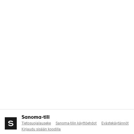
Sanoma-tili
Tietosuojalauseke
Sanoma-tilin käyttöehdot
Evästekäytännöt
Kirjaudu sisään koodilla