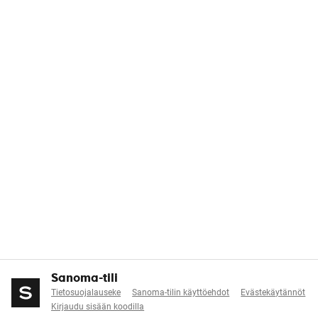
Sanoma-tili
Tietosuojalauseke
Sanoma-tilin käyttöehdot
Evästekäytännöt
Kirjaudu sisään koodilla