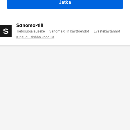
Jatka
Sanoma-tili
Tietosuojalauseke
Sanoma-tilin käyttöehdot
Evästekäytännöt
Kirjaudu sisään koodilla