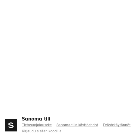
Sanoma-tili
Tietosuojalauseke
Sanoma-tilin käyttöehdot
Evästekäytännöt
Kirjaudu sisään koodilla