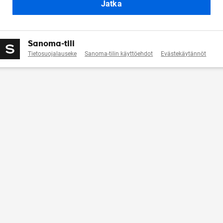
Jatka
Sanoma-tili
Tietosuojalauseke
Sanoma-tilin käyttöehdot
Evästekäytännöt