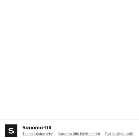
Sanoma-tili
Tietosuojalauseke
Sanoma-tilin käyttöehdot
Evästekäytännöt