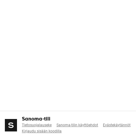
Sanoma-tili
Tietosuojalauseke
Sanoma-tilin käyttöehdot
Evästekäytännöt
Kirjaudu sisään koodilla