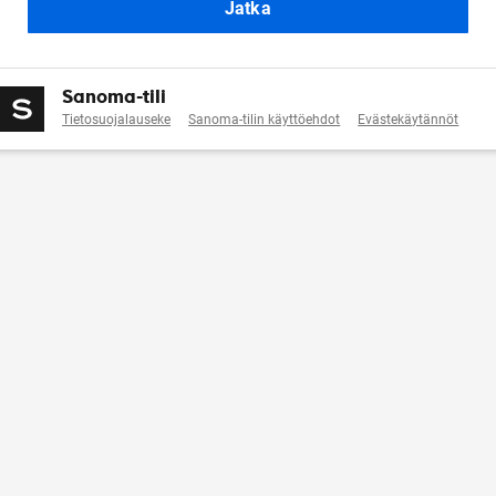
Jatka
Sanoma-tili
Tietosuojalauseke
Sanoma-tilin käyttöehdot
Evästekäytännöt