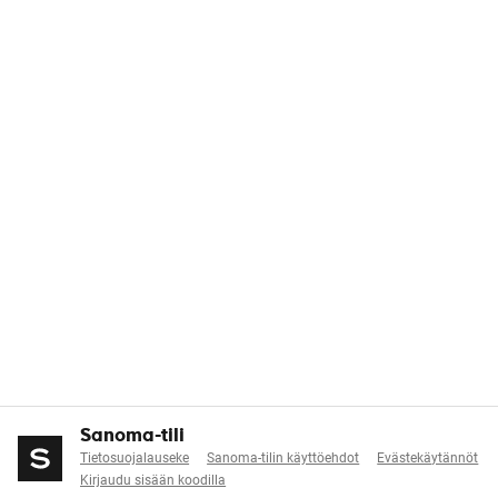
Sanoma-tili
Tietosuojalauseke
Sanoma-tilin käyttöehdot
Evästekäytännöt
Kirjaudu sisään koodilla