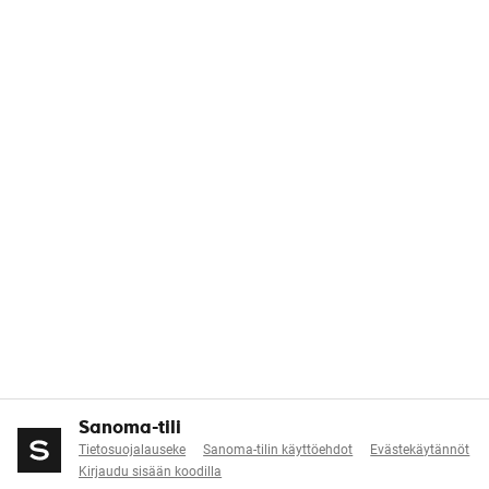
Sanoma-tili
Tietosuojalauseke
Sanoma-tilin käyttöehdot
Evästekäytännöt
Kirjaudu sisään koodilla