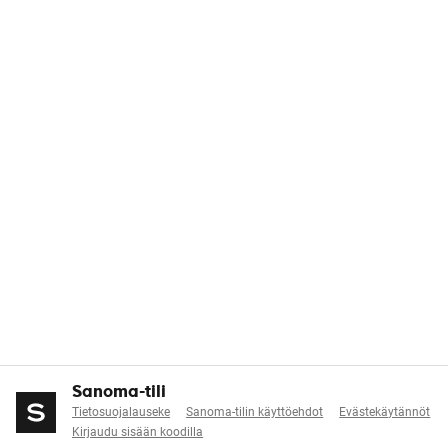
Sanoma-tili
Tietosuojalauseke
Sanoma-tilin käyttöehdot
Evästekäytännöt
Kirjaudu sisään koodilla