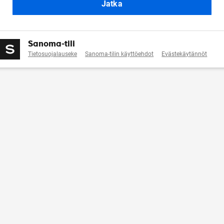
Jatka
Sanoma-tili
Tietosuojalauseke
Sanoma-tilin käyttöehdot
Evästekäytännöt