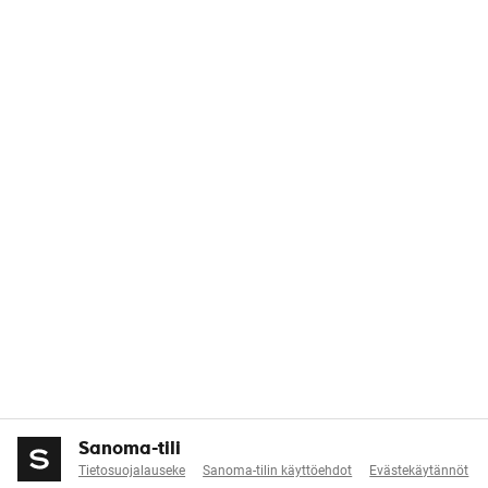
Sanoma-tili
Tietosuojalauseke
Sanoma-tilin käyttöehdot
Evästekäytännöt