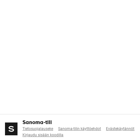
Sanoma-tili
Tietosuojalauseke
Sanoma-tilin käyttöehdot
Evästekäytännöt
Kirjaudu sisään koodilla