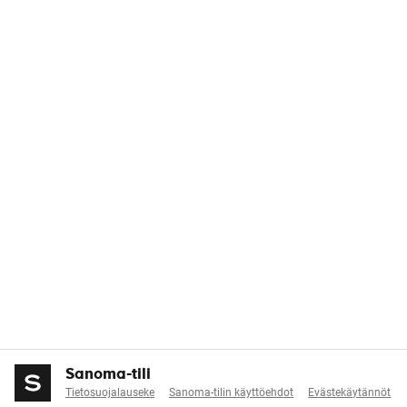
Sanoma-tili
Tietosuojalauseke
Sanoma-tilin käyttöehdot
Evästekäytännöt