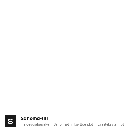
Sanoma-tili
Tietosuojalauseke
Sanoma-tilin käyttöehdot
Evästekäytännöt