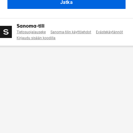
Jatka
Sanoma-tili
Tietosuojalauseke
Sanoma-tilin käyttöehdot
Evästekäytännöt
Kirjaudu sisään koodilla