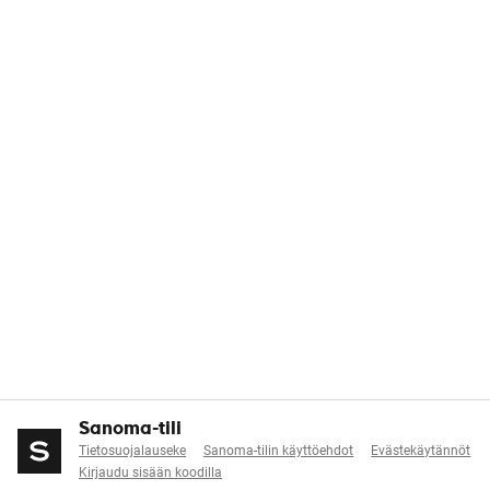
Sanoma-tili
Tietosuojalauseke
Sanoma-tilin käyttöehdot
Evästekäytännöt
Kirjaudu sisään koodilla