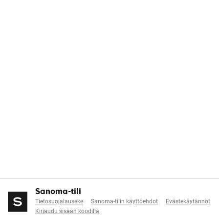
Sanoma-tili
Tietosuojalauseke
Sanoma-tilin käyttöehdot
Evästekäytännöt
Kirjaudu sisään koodilla