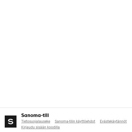
Sanoma-tili
Tietosuojalauseke
Sanoma-tilin käyttöehdot
Evästekäytännöt
Kirjaudu sisään koodilla