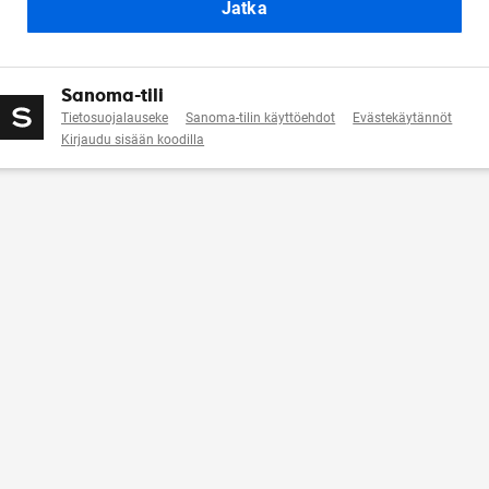
Jatka
Sanoma-tili
Tietosuojalauseke
Sanoma-tilin käyttöehdot
Evästekäytännöt
Kirjaudu sisään koodilla