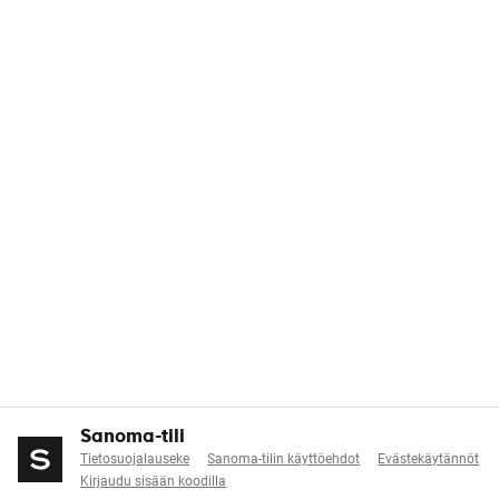
Sanoma-tili
Tietosuojalauseke
Sanoma-tilin käyttöehdot
Evästekäytännöt
Kirjaudu sisään koodilla