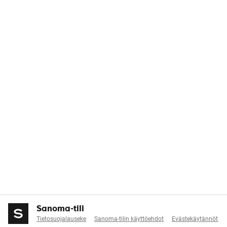
Sanoma-tili
Tietosuojalauseke
Sanoma-tilin käyttöehdot
Evästekäytännöt