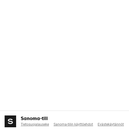
Sanoma-tili
Tietosuojalauseke
Sanoma-tilin käyttöehdot
Evästekäytännöt