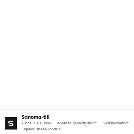
Sanoma-tili
Tietosuojalauseke
Sanoma-tilin käyttöehdot
Evästekäytännöt
Kirjaudu sisään koodilla