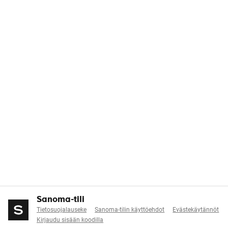
Sanoma-tili
Tietosuojalauseke
Sanoma-tilin käyttöehdot
Evästekäytännöt
Kirjaudu sisään koodilla