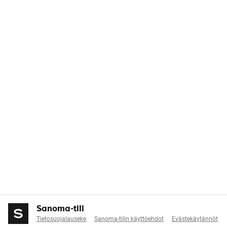
Sanoma-tili
Tietosuojalauseke
Sanoma-tilin käyttöehdot
Evästekäytännöt