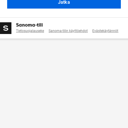
Jatka
Sanoma-tili
Tietosuojalauseke
Sanoma-tilin käyttöehdot
Evästekäytännöt