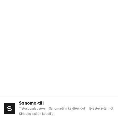
Sanoma-tili
Tietosuojalauseke
Sanoma-tilin käyttöehdot
Evästekäytännöt
Kirjaudu sisään koodilla