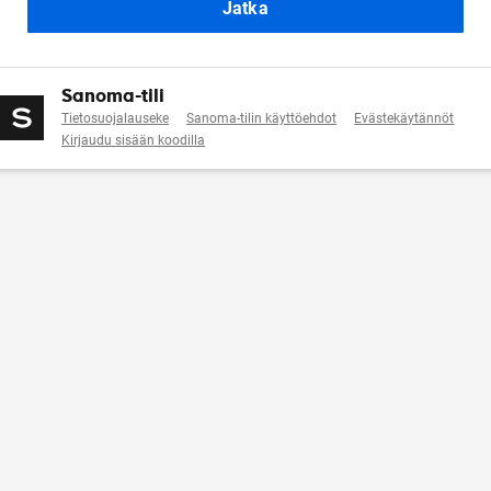
Jatka
Sanoma-tili
Tietosuojalauseke
Sanoma-tilin käyttöehdot
Evästekäytännöt
Kirjaudu sisään koodilla