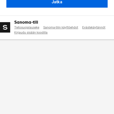
Jatka
Sanoma-tili
Tietosuojalauseke
Sanoma-tilin käyttöehdot
Evästekäytännöt
Kirjaudu sisään koodilla