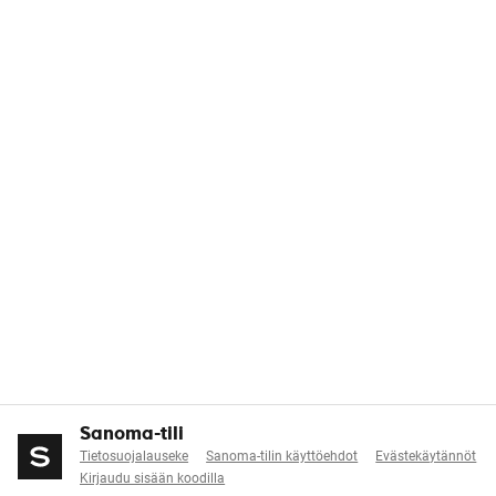
Sanoma-tili
Tietosuojalauseke
Sanoma-tilin käyttöehdot
Evästekäytännöt
Kirjaudu sisään koodilla