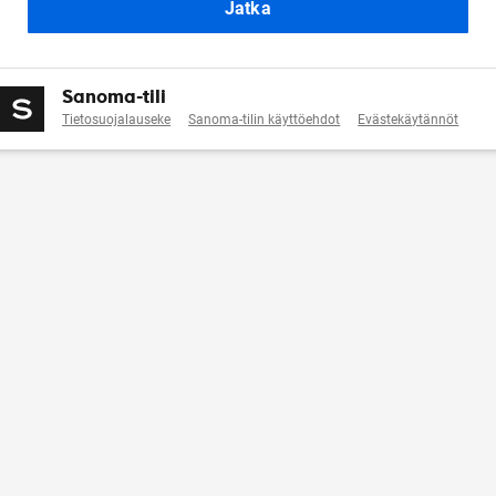
Jatka
Sanoma-tili
Tietosuojalauseke
Sanoma-tilin käyttöehdot
Evästekäytännöt