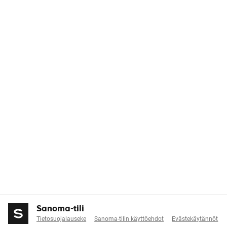
Sanoma-tili
Tietosuojalauseke
Sanoma-tilin käyttöehdot
Evästekäytännöt