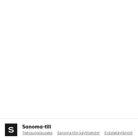
Sanoma-tili
Tietosuojalauseke
Sanoma-tilin käyttöehdot
Evästekäytännöt