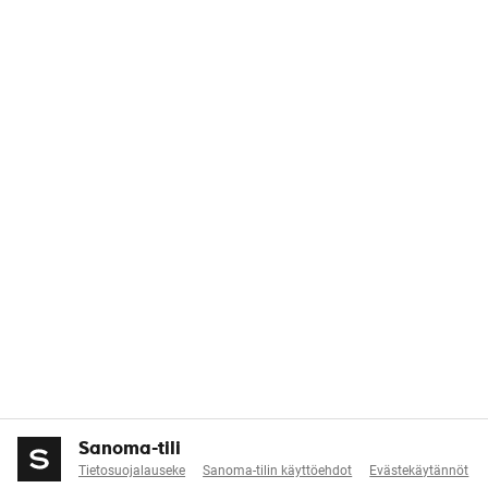
Sanoma-tili
Tietosuojalauseke
Sanoma-tilin käyttöehdot
Evästekäytännöt