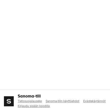
Sanoma-tili
Tietosuojalauseke
Sanoma-tilin käyttöehdot
Evästekäytännöt
Kirjaudu sisään koodilla