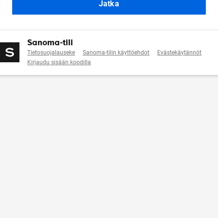
Jatka
Sanoma-tili
Tietosuojalauseke
Sanoma-tilin käyttöehdot
Evästekäytännöt
Kirjaudu sisään koodilla