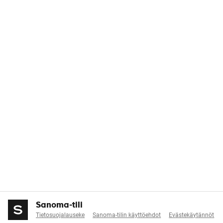
Sanoma-tili
Tietosuojalauseke
Sanoma-tilin käyttöehdot
Evästekäytännöt