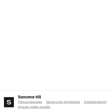
Sanoma-tili
Tietosuojalauseke
Sanoma-tilin käyttöehdot
Evästekäytännöt
Kirjaudu sisään koodilla