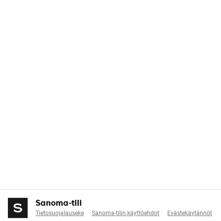
Sanoma-tili
Tietosuojalauseke
Sanoma-tilin käyttöehdot
Evästekäytännöt