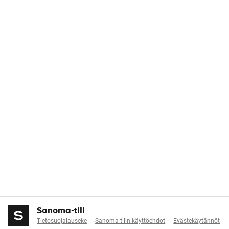
Sanoma-tili
Tietosuojalauseke
Sanoma-tilin käyttöehdot
Evästekäytännöt