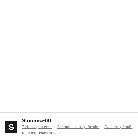
Sanoma-tili
Tietosuojalauseke
Sanoma-tilin käyttöehdot
Evästekäytännöt
Kirjaudu sisään koodilla