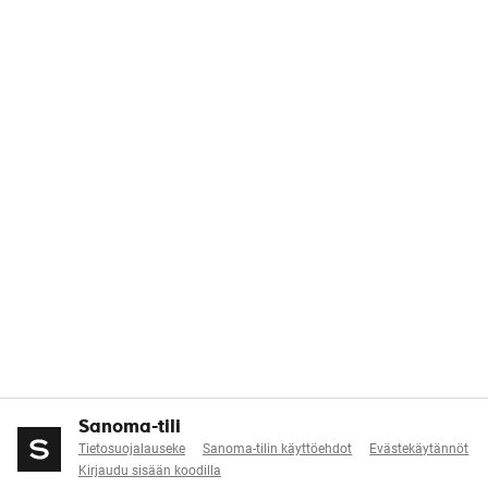
Sanoma-tili
Tietosuojalauseke
Sanoma-tilin käyttöehdot
Evästekäytännöt
Kirjaudu sisään koodilla