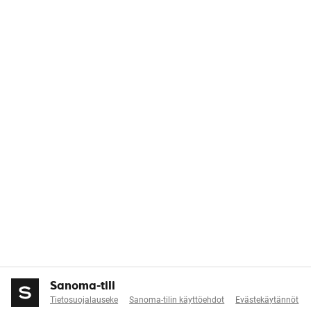
Sanoma-tili
Tietosuojalauseke
Sanoma-tilin käyttöehdot
Evästekäytännöt