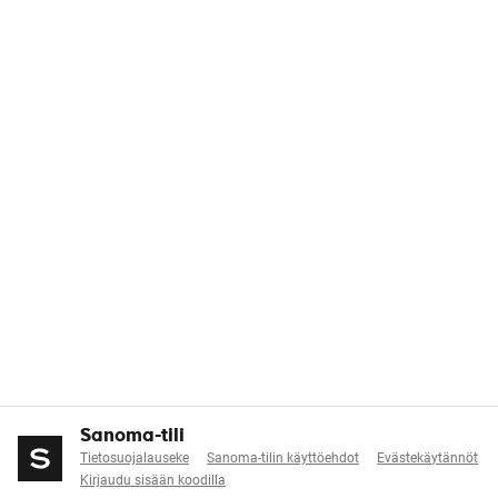
Sanoma-tili
Tietosuojalauseke
Sanoma-tilin käyttöehdot
Evästekäytännöt
Kirjaudu sisään koodilla