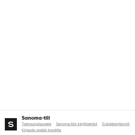
Sanoma-tili
Tietosuojalauseke
Sanoma-tilin käyttöehdot
Evästekäytännöt
Kirjaudu sisään koodilla