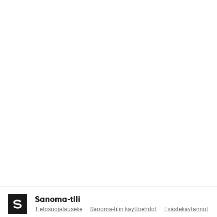
Sanoma-tili
Tietosuojalauseke
Sanoma-tilin käyttöehdot
Evästekäytännöt