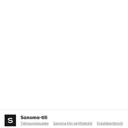
Sanoma-tili
Tietosuojalauseke
Sanoma-tilin käyttöehdot
Evästekäytännöt